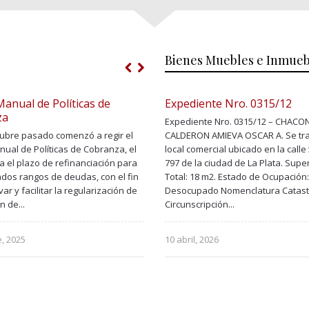
Bienes Muebles e Inmueb
anual de Políticas de
Nuevo Programa de Regular
Expediente Nro. 0315/12
za
de Deudas – Vigencia hasta 
Expediente Nro. 0315/12 – CHACO
30/09/2025
ctubre pasado comenzó a regir el
CALDERON AMIEVA OSCAR A. Se tra
ual de Políticas de Cobranza, el
El 1 de julio pasado comenzó a regi
local comercial ubicado en la calle
a el plazo de refinanciación para
Nuevo Programa de Regularizació
797 de la ciudad de La Plata. Super
dos rangos de deudas, con el fin
Deudas. El mismo establece condi
Total: 18 m2. Estado de Ocupación:
var y facilitar la regularización de
beneficiosas con el fin de incentiv
Desocupado Nomenclatura Catastr
n de...
facilitar la regularización de la sit
Circunscripción...
endeudamiento de los deudores 
Fideicomiso,...
e, 2025
10 abril, 2026
1 julio, 2025