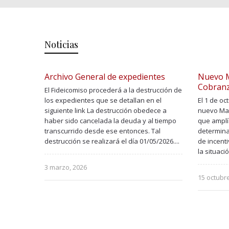
Noticias
Archivo General de expedientes
Nuevo M
Cobran
El Fideicomiso procederá a la destrucción de
los expedientes que se detallan en el
El 1 de o
siguiente link La destrucción obedece a
nuevo Man
haber sido cancelada la deuda y al tiempo
que amplí
transcurrido desde ese entonces. Tal
determina
destrucción se realizará el día 01/05/2026....
de incenti
la situació
3 marzo, 2026
15 octubr